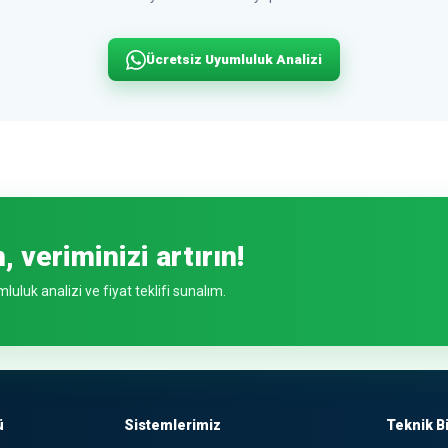
Ücretsiz Uyumluluk Analizi
, veriminizi artırın!
luluk analizi ve fiyat teklifi sunalım.
ü
Sistemlerimiz
Teknik Bi