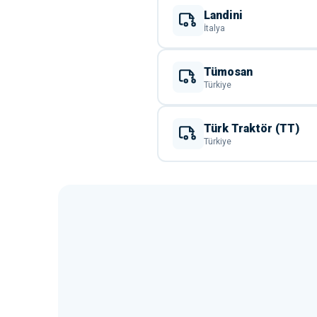
Landini
İtalya
Tümosan
Türkiye
Türk Traktör (TT)
Türkiye