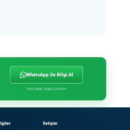
WhatsApp ile Bilgi Al
Hızlı yanıt, doğru çözüm!
lgiler
İletişim